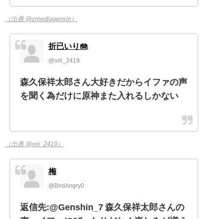
（出典 @zmediagensin）
折已いり🪼
@orii_2419
森久保祥太郎さん大好きだからイファの声
を聞く為だけに原神また入れるしかない
（出典 @orii_2419）
梅
@BirdAngry0
返信先:@Genshin_7 森久保祥太郎さんの