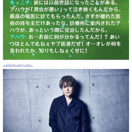
（出典 pbs.twimg.com）