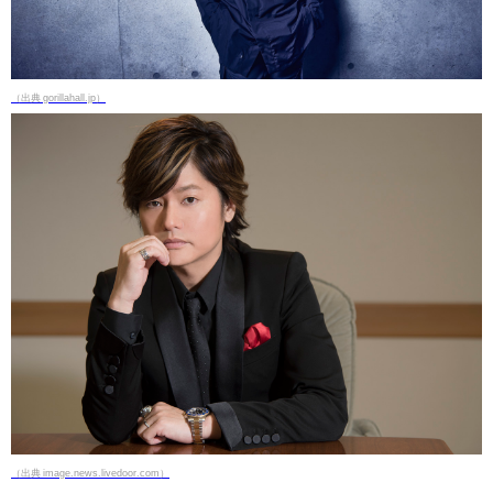
（出典 gorillahall.jp）
（出典 image.news.livedoor.com）