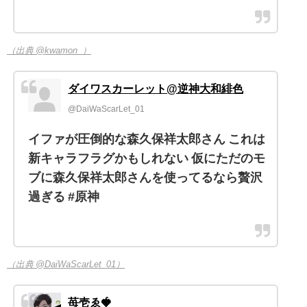
（出典 @kwamon_）
ダイワスカーレット@逆神大和緋色
@DaiWaScarLet_01
イファが圧倒的な森久保祥太郎さん これは
新キャラフラグかもしれない 仮にただのモ
ブに森久保祥太郎さんを使ってるなら贅沢
過ぎる #原神
（出典 @DaiWaScarLet_01）
苺壱ゑ🍓