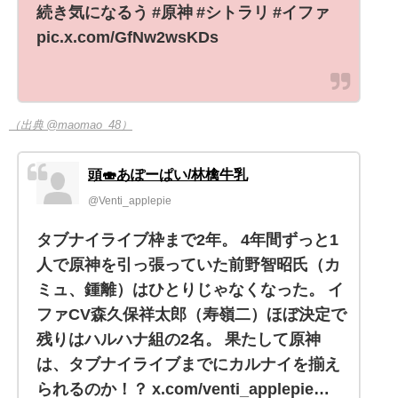
続き気になるう #原神 #シトラリ #イファ
pic.x.com/GfNw2wsKDs
（出典 @maomao_48）
頭🍣あぽーぱい/林檎牛乳
@Venti_applepie
タブナイライブ枠まで2年。 4年間ずっと1
人で原神を引っ張っていた前野智昭氏（カ
ミュ、鍾離）はひとりじゃなくなった。 イ
ファCV森久保祥太郎（寿嶺二）ほぼ決定で
残りはハルハナ組の2名。 果たして原神
は、タブナイライブまでにカルナイを揃え
られるのか！？ x.com/venti_applepie…