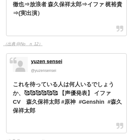
徹也⇒放浪者 森久保祥太郎⇒イファ 梶裕貴
⇒(実出演）
（出典 @No__n_12）
yuzen sensei
@yuzensensei
これを待っている人は何人いるでしょう
か、🥰🥰🥰🥰🥰🥰 【声優発表】 イファ
CV 森久保祥太郎 #原神 #Genshin #森久
保祥太郎