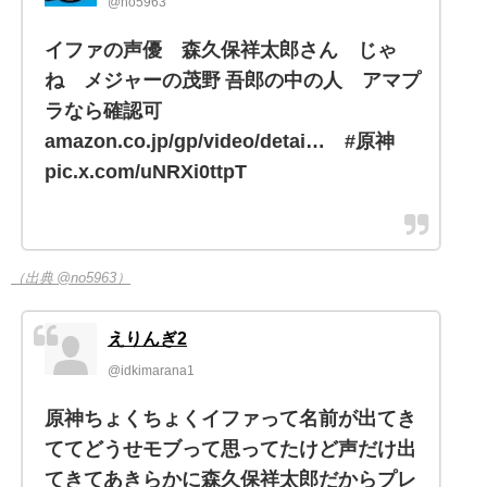
@no5963
イファの声優 森久保祥太郎さん じゃ
ね メジャーの茂野 吾郎の中の人 アマプ
ラなら確認可
amazon.co.jp/gp/video/detai… #原神
pic.x.com/uNRXi0ttpT
（出典 @no5963）
えりんぎ2
@idkimarana1
原神ちょくちょくイファって名前が出てき
ててどうせモブって思ってたけど声だけ出
てきてあきらかに森久保祥太郎だからプレ