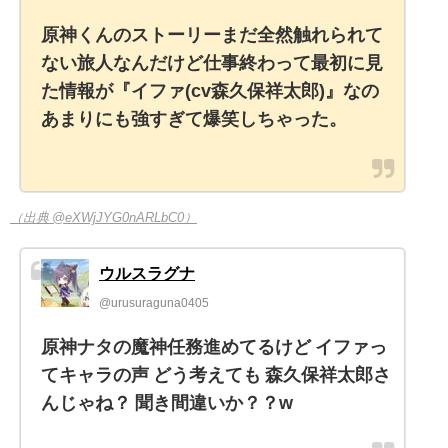
原神くんのストーリーまだ全然触れられて
ない旅人なんだけど仕事終わって最初に見
た情報が『イファ(cv森久保祥太郎)』なの
あまりにも強すぎて爆笑しちゃった。
（出典 @eXWjJYG0nARLbC0）
ウルスラグナ
@urusuraguna0405
原神ナタの魔神任務進めてるけど イファっ
てキャラの声 どう考えても 森久保祥太郎さ
んじゃね？ 聞き間違いか？？w