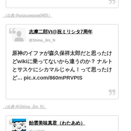
（出典 @urusuraguna0405）
志摩二郎Vt@祝ミリシタ7周年
@Shima_Jiro_N
原神のイファが森久保祥太郎だと思ったけ
どwikiに乗ってないから違うのか？ ナルト
とサスケにシカマルじゃん！って思ったけ
ど… pic.x.com/860mPRVPtS
（出典 @Shima_Jiro_N）
飴雲美味真君（わたあめ）