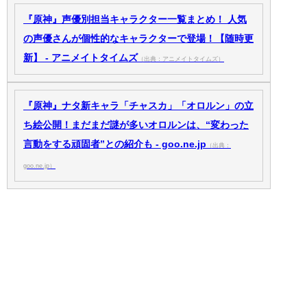
『原神』声優別担当キャラクター一覧まとめ！ 人気
の声優さんが個性的なキャラクターで登場！【随時更
新】 - アニメイトタイムズ
（出典：アニメイトタイムズ）
『原神』ナタ新キャラ「チャスカ」「オロルン」の立
ち絵公開！まだまだ謎が多いオロルンは、“変わった
言動をする頑固者”との紹介も - goo.ne.jp
（出典：
goo.ne.jp）