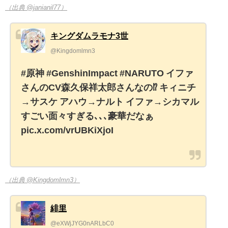
（出典 @janianil77）
キングダムラモナ3世
@Kingdomlmn3
#原神 #GenshinImpact #NARUTO イファ
さんのCV森久保祥太郎さんなの⁉️ キィニチ
→サスケ アハウ→ナルト イファ→シカマル
すごい面々すぎる､､､豪華だなぁ
pic.x.com/vrUBKiXjoI
（出典 @Kingdomlmn3）
緋里
@eXWjJYG0nARLbC0