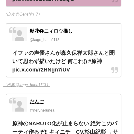
（出典 @Genshin_7）
影花🪷ニィロウ推し
@kage_hana1113
イファの声優さんが森久保祥太郎さんと聞
いて思わず描いたけど 何これ() #原神
pic.x.com/r2HNgn7iUV
（出典 @kage_hana1113）
だんご
@nerunerunea
原神のNARUTO化が止まらない 絶対このパ
ーティ作るぞ‼️ キィニチ CV.杉山紀彰 →サ