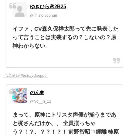
ゆきひら🌸2B25
@ifhistorydongri
イファ，CV森久保祥太郎って先に発表した
って言うことは実装するの？しないの？原
神わからない。
（出典 @ifhistorydongri）
のん✾
@No__n_12
まって、原神にトリスタ声優が揃うまであ
と梶さんだけか、、 全員揃っちゃ
う？！？、？？！？！ 前野智昭⇒鍾離 柿原