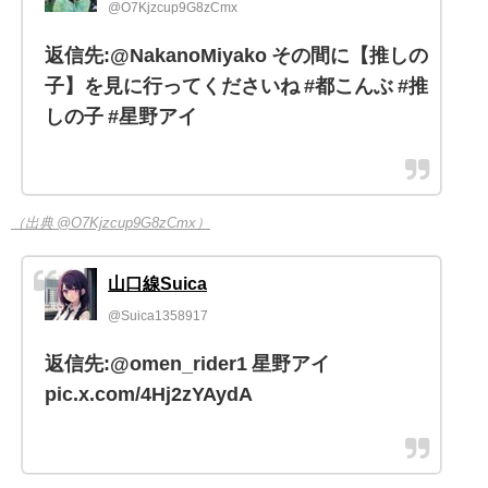
@O7Kjzcup9G8zCmx
返信先:@NakanoMiyako その間に【推しの
子】を見に行ってくださいね #都こんぶ #推
しの子 #星野アイ
（出典 @O7Kjzcup9G8zCmx）
山口線Suica
@Suica1358917
返信先:@omen_rider1 星野アイ
pic.x.com/4Hj2zYAydA