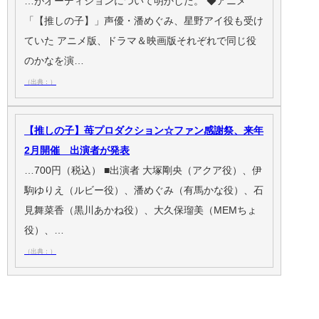
…がオーディションについて明かした。 ◆アニメ
「【推しの子】」声優・潘めぐみ、星野アイ役も受け
ていた アニメ版、ドラマ＆映画版それぞれで同じ役
のかなを演…
（出典：）
【推しの子】苺プロダクション☆ファン感謝祭、来年
2月開催 出演者が発表
…700円（税込） ■出演者 大塚剛央（アクア役）、伊
駒ゆりえ（ルビー役）、潘めぐみ（有馬かな役）、石
見舞菜香（黒川あかね役）、大久保瑠美（MEMちょ
役）、…
（出典：）