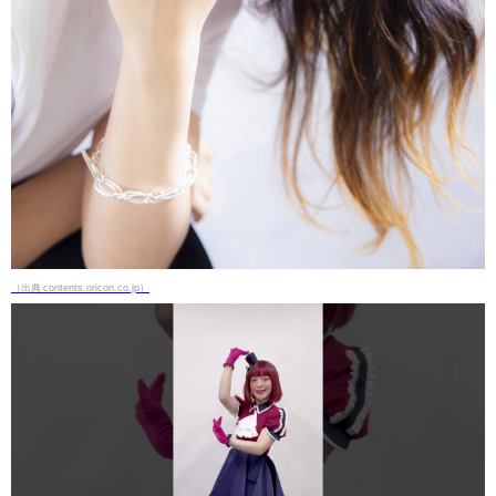
（出典 contents.oricon.co.jp）