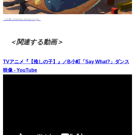
（出典 contents.oricon.co.jp）
＜関連する動画＞
TVアニメ『【推しの子】』／B小町「Say What?」ダンス
映像 - YouTube