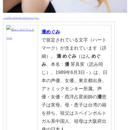
（出典 contents.oricon.co.jp）
潘めぐみ
で規定されている文字（ハート
マーク）が含まれています（詳
細）。
潘
めぐみ
（はん
めぐ
み
、本名：
潘
芽具実（読み同
じ）、1989年6月3日 - ）は、日
本の声優、女優。東京都出身。
アトミックモンキー所属。声
優・女優・西洋占星術師の
潘
恵
子は実母。母・恵子は台湾の籍
を持ち、祖父はスペインポルト
ガル系中国人、祖母は大阪府出
身の日本人。…