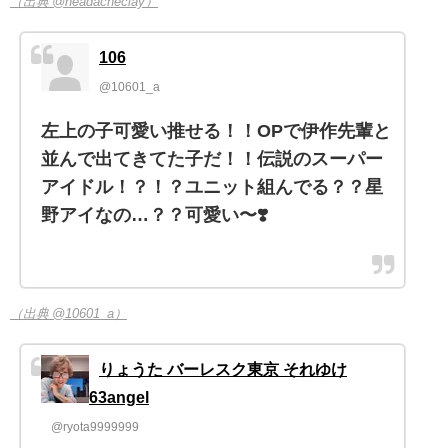
（出典 @headacheclay）
106
@10601_a
左上の子可愛い推せる！！OPで伊作先輩と
並んで出てきてた子だ！！伝説のスーパー
アイドル！？！？ユニット組んでる？？星
野アイなの…？？可愛い〜❣️
（出典 @10601_a）
りょうた バーレスク東京 それゆけ
63angel
@ryota9999999