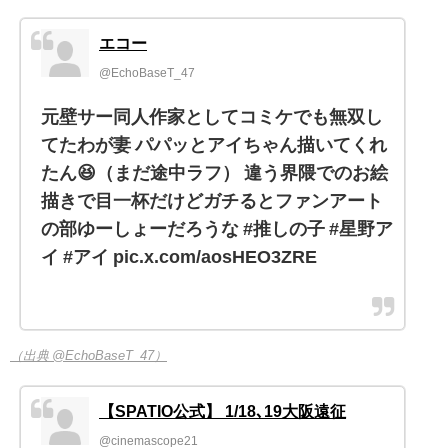
エコー
@EchoBaseT_47
元壁サー同人作家としてコミケでも無双し
てたわが妻 パパッとアイちゃん描いてくれ
たん😆（まだ途中ラフ） 違う界隈でのお絵
描きで目一杯だけどガチるとファンアート
の部ゆーしょーだろうな #推しの子 #星野ア
イ #アイ pic.x.com/aosHEO3ZRE
（出典 @EchoBaseT_47）
【SPATIO公式】 1/18､19大阪遠征
@cinemascope21