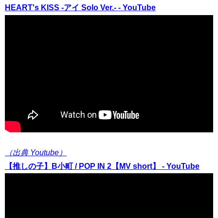
HEART's KISS -アイ Solo Ver.- - YouTube
（出典 Youtube）
【推しの子】B小町 / POP IN 2【MV short】 - YouTube