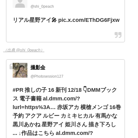
@shi_0peach
リアル星野アイ🎤 pic.x.com/EThDG6Fjxw
（出典 @shi_0peach）
撮影会
@Photosession127
#PR 推しの子 16 新刊 12/18 👇DMMブック
ス 電子書籍 al.dmm.com/?
lurl=https%3A… 赤坂アカ 横槍メンゴ 16巻
予約 アクア ルビー カミキヒカル 有馬かな
黒川あかね 星野アイ 姫川さん 描き下ろし
... ↓作品はこちら al.dmm.com/?