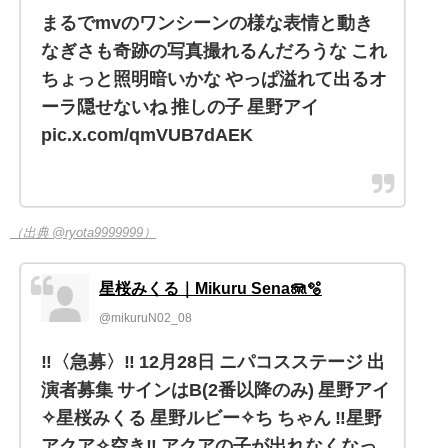
まるでmvのワンシーンの様な表情と動き
なぎさも奇跡の写真撮れるんだろうな これ
ちょっと照明暗いかな やっぱ溢れて出るオ
ーラ隠せないね 推しの子 星野アイ
pic.x.com/qmVUB7dAEK
（出典 @ryota9999999）
星桜みくる｜Mikuru Sena🪼🫧
@mikuruN02_08
‼️〈急募〉‼️ 12月28日 ニパコスステージ 出
演者募集 サインはB(2番以降のみ) 星野アイ
✧星桜みくる 星野ルビー✧ち ちゃん ‼️星野
アクア✧空き‼️ アクアの子が出れなくなっ