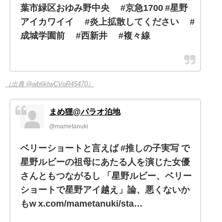
葉市緑区おゆみ野中央 #京急1700 #星野
アイカワイイ #炎上拡散してください #
成城学園前 #西新井 #複々線
（出典 @wb6ktwCVoR45470）
まめ狸@パラオ泊地
@mametanuki
ベリーショートと言えば #推しの子実写 で
星野ルビーの祖母にあたる人を演じた女優
さんともつながるし 「星野ルビー、ベリー
ショートで星野アイ越え」論、悪くないか
もw x.com/mametanuki/sta…