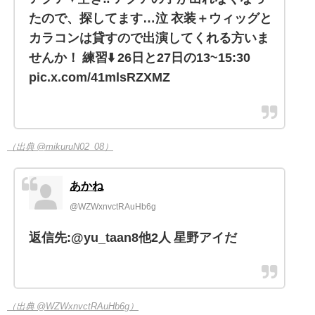
たので、探してます…泣 衣装＋ウィッグと
カラコンは貸すので出演してくれる方いま
せんか！ 練習⬇️ 26日と27日の13~15:30
pic.x.com/41mlsRZXMZ
（出典 @mikuruN02_08）
あかね
@WZWxnvctRAuHb6g
返信先:@yu_taan8他2人 星野アイだ
（出典 @WZWxnvctRAuHb6g）