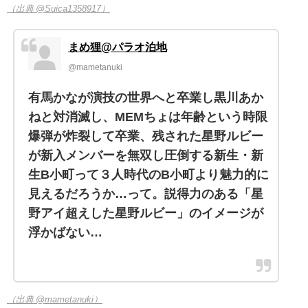
（出典 @Suica1358917）
まめ狸@パラオ泊地
@mametanuki
有馬かなが演技の世界へと卒業し黒川あか
ねと対消滅し、MEMちょは年齢という時限
爆弾が炸裂して卒業、残された星野ルビー
が新入メンバーを無双し圧倒する新生・新
生B小町って３人時代のB小町より魅力的に
見えるだろうか…って。説得力のある「星
野アイ超えした星野ルビー」のイメージが
浮かばない…
（出典 @mametanuki）