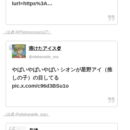
lurl=https%3A…
（出典 @Photosession127）
溶けたアイス🍨
@oitekanaide_soa
やばいやばいやばい シオンが星野アイ（推
しの子）の目してる
pic.x.com/c96d3BSu1o
（出典 @oitekanaide_soa）