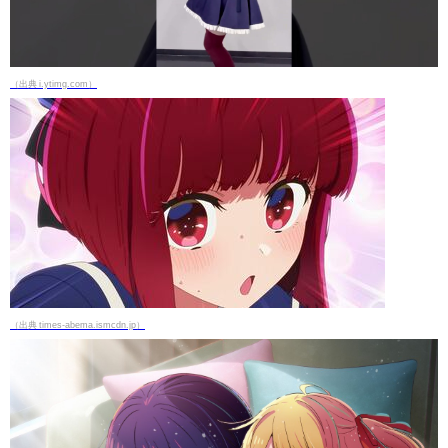
（出典 i.ytimg.com）
（出典 times-abema.ismcdn.jp）