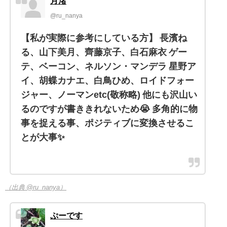
月渚
@ru_nanya
【私が実際に参考にしている方】 長濱ね
る、山下美月、齊藤京子、白石麻衣 ゲー
テ、ベーコン、ネルソン・マンデラ 星野ア
イ、胡蝶カナエ、白鳥ひめ、ロイドフォー
ジャー、ノーマンetc(敬称略) 他にも沢山い
るのですが書ききれないため😭 多角的に物
事を捉える事、ポジティブに変換させるこ
とが大事✨
（出典 @ru_nanya）
ぷーです