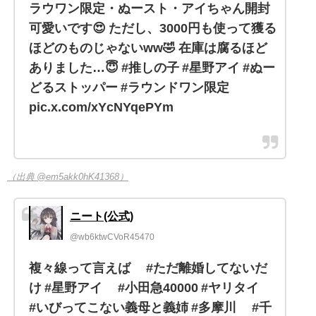
ラウワン限定・ぬースト・アイちゃん開封
可愛いです😍 ただし、3000円も使って獲る
ほどのものじゃないww🤣 在庫は腐るほど
ありました…😇 #推しの子 #星野アイ #ぬー
どるストッパー #ラウンドワン限定
pic.x.com/xYcNYqePYm
（出典 @em5akk0hK41368）
ニート(公式)
@wb6ktwCVoR45470
複々線って言えば #ただ離婚してないだ
け #星野アイ #小田急40000 #ヤリタイ
#いびってこない義母と義姉 #多摩川 #千