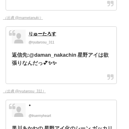
（出典 @mametanuki）
りゅーたろす
@ryutarosu_311
返信先:@daman_nakachin 星野アイは欲
張りなんだっ💕✨️✨️
（出典 @ryutarosu_311）
@truernyheart
黒川あかねの 星野アイ化のシーン ガッカリ