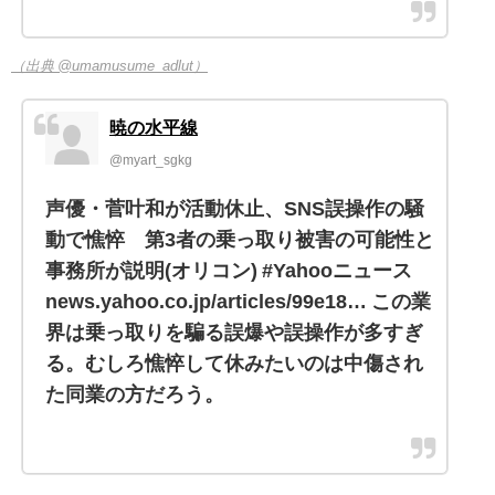
（出典 @umamusume_adlut）
暁の水平線
@myart_sgkg
声優・菅叶和が活動休止、SNS誤操作の騒
動で憔悴 第3者の乗っ取り被害の可能性と
事務所が説明(オリコン) #Yahooニュース
news.yahoo.co.jp/articles/99e18… この業
界は乗っ取りを騙る誤爆や誤操作が多すぎ
る。むしろ憔悴して休みたいのは中傷され
た同業の方だろう。