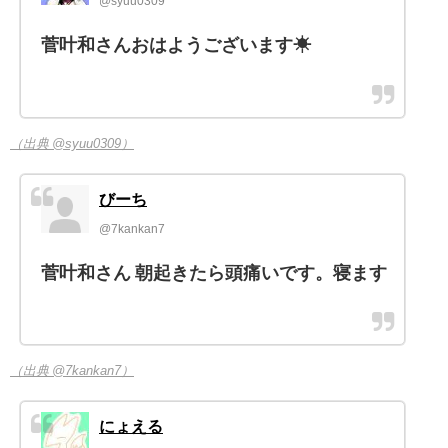
@syuu0309
菅叶和さんおはようございます☀
（出典 @syuu0309）
びーち
@7kankan7
菅叶和さん 朝起きたら頭痛いです。寝ます
（出典 @7kankan7）
にょえる