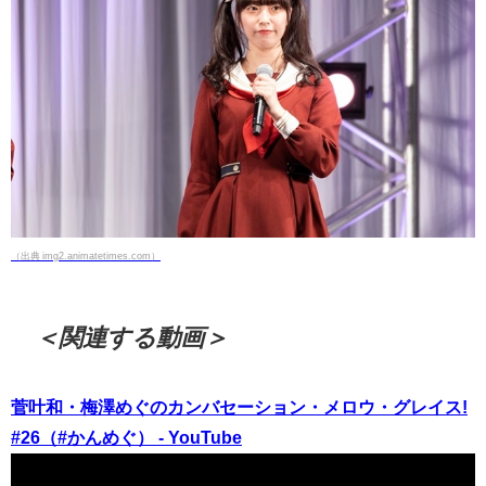
（出典 img2.animatetimes.com）
＜関連する動画＞
菅叶和・梅澤めぐのカンバセーション・メロウ・グレイス!
#26（#かんめぐ） - YouTube