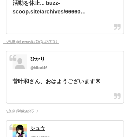
活動を休止... buzz-
scoop.site/archives/66660…
（出典 @LwmwfbD3Qb45013）
ひかり
@hikari46_
菅叶和さん、おはようございます☀
（出典 @hikari46_）
シュウ