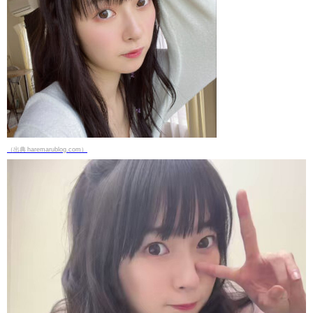
（出典 haremarublog.com）