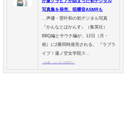
か夏グラビアが詰まった初デジタル
写真集を発売、咀嚼音ASMRも
…声優・菅叶和の初デジタル写真
『かんなとばかんす』（集英社）
BBQ編とサウナ編が、12日（月・
祝）に2冊同時発売される。 『ラブラ
イブ！蓮ノ空女学院ス…
（出典：エンタメNEXT）