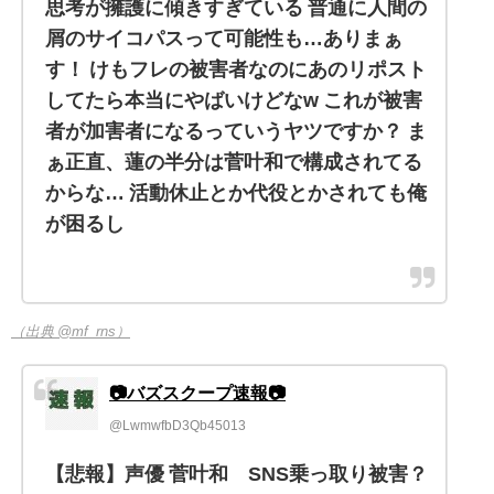
思考が擁護に傾きすぎている 普通に人間の
屑のサイコパスって可能性も…ありまぁ
す！ けもフレの被害者なのにあのリポスト
してたら本当にやばいけどなw これが被害
者が加害者になるっていうヤツですか？ ま
ぁ正直、蓮の半分は菅叶和で構成されてる
からな… 活動休止とか代役とかされても俺
が困るし
（出典 @mf_rns）
📷バズスクープ速報📷
@LwmwfbD3Qb45013
【悲報】声優 菅叶和 SNS乗っ取り被害？