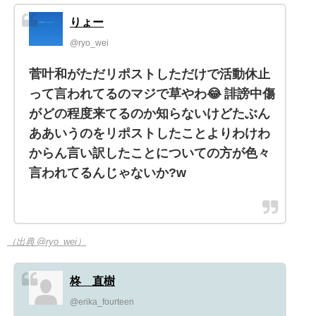
りょー
@ryo_wei
菅叶和がただリポストしただけで活動休止
って言われてるのマジで草やわ😂 誹謗中傷
がどの程度来てるのか知らないけどたぶん
ああいうのをリポストしたことよりわけわ
からん言い訳したことについての方が色々
言われてるんじゃないか?w
（出典 @ryo_wei）
柊 直樹
@erika_fourteen