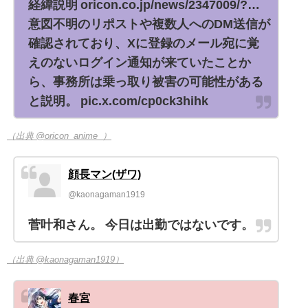
経緯説明 oricon.co.jp/news/2347009/?…
意図不明のリポストや複数人へのDM送信が
確認されており、Xに登録のメール宛に覚
えのないログイン通知が来ていたことか
ら、事務所は乗っ取り被害の可能性がある
と説明。 pic.x.com/cp0ck3hihk
（出典 @oricon_anime_）
顔長マン(ザワ)
@kaonagaman1919
菅叶和さん。 今日は出勤ではないです。
（出典 @kaonagaman1919）
春宮