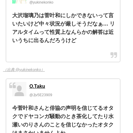
@yukinekonko
大沢瑠璃乃は菅叶和にしかできないって言
いたいけど中々状況が厳しそうだなぁ… リ
アルタイムって性質上なんらかの解答は近
いうちに出るんだろうけど
（出典 @yukinekonko）
O.Taku
@Jjv5E23909
今菅叶和さんと俳協の声明を信じてるオタ
クでドヤコンガ騒動のとき茶化してたり水
瀬いのりさんのことを信じなかったオタク
はまさかいませんよね