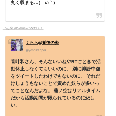
丸く収まる…(´ω｀)
（出典 @Noma78990800）
くらら@覚悟の姿
@yoshikanpei
菅叶和さん、そんないいねやRTごときで活
動休止しなくてもいいのに。 別に誹謗中傷
をツイートしたわけでもないのに。 それだ
けしょうもないことで責めた奴らが多いっ
てことなんだよな。 蓮ノ空はリアルタイム
だから活動期間が限られているのに悲し
い。