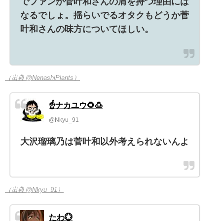
でファンか菅叶和さんの肩を持つ理由には
なるでしょ。揺らいでるオタクもどうか菅
叶和さんの味方についてほしい。
（出典 @NenashiPlants）
☝️ナカユウ🌻🍮
@Nkyu_91
大沢瑠璃乃は菅叶和以外考えられないんよ
（出典 @Nkyu_91）
たわ💮