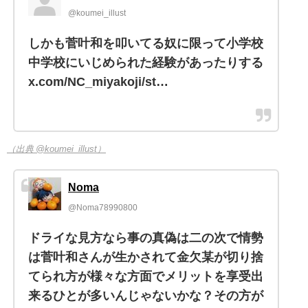
@koumei_illust
しかも菅叶和を叩いてる奴に限って小学校
中学校にいじめられた経験があったりする
x.com/NC_miyakoji/st…
（出典 @koumei_illust）
Noma
@Noma78990800
ドライな見方なら事の真偽は二の次で情勢
は菅叶和さんが生かされて金欠某が切り捨
てられ方が様々な方面でメリットを享受出
来るひとが多いんじゃないかな？その方が