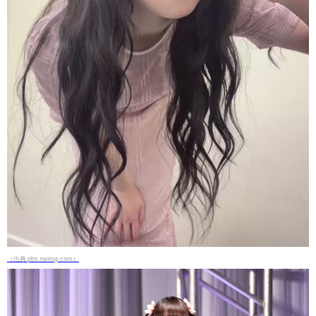
（出典 pbs.twimg.com）