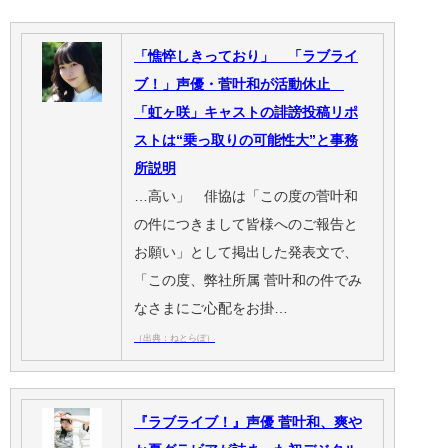
「憔悴しきっており」 「ラブライ
ブ！」声優・菅叶和が活動休止
「虹ヶ咲」キャストの誹謗投稿リポ
ストは“乗っ取りの可能性大”と事務
所説明
…高い」 俳協は「この度の菅叶和
の件につきまして皆様へのご報告と
お願い」として掲出した発表文で、
「この度、弊社所属 菅叶和の件でみ
なさまにご心配をお掛…
（出典：ねとらぼ）
『ラブライブ！』声優 菅叶和、爽や