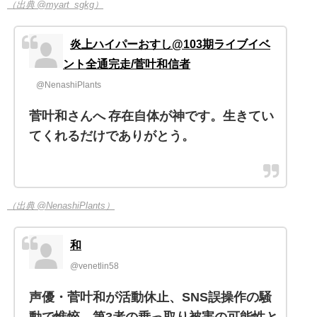
（出典 @myart_sgkg）
炎上ハイパーおすし@103期ライブイベ
ント全通完走/菅叶和信者
@NenashiPlants
菅叶和さんへ 存在自体が神です。生きてい
てくれるだけでありがとう。
（出典 @NenashiPlants）
和
@venetlin58
声優・菅叶和が活動休止、SNS誤操作の騒
動で憔悴 第3者の乗っ取り被害の可能性と