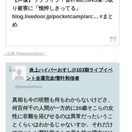
り被害に「憔悴しきってる」
blog.livedoor.jp/pocketcamp/arc… #まと
め
（出典 @tweetpocketjp）
炎上ハイパーおすし@103期ライブイベ
ント全通完走/菅叶和信者
@NenashiPlants
真相も今の状態も何もわからないけどさ、
何百何千の人間が一方的に20歳そこらの女
性に非難を浴びせるのは異常だったいうこ
とくらいはわかるじゃないすか、それだけ