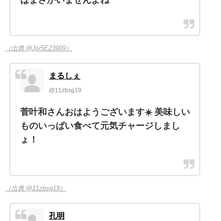
（出典 @Jjv5E23909）
まるしぇ
@11zbsg19
菅叶和さんおはようございます☀️ 美味しい
ものいっぱい食べて元気チャージしまし
ょ！
（出典 @11zbsg19）
孔明