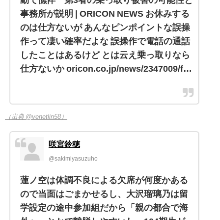
事務所が説明 | ORICON NEWS お休みする
のは仕方ないが あんなピンポイントな誤操
作って凄い確率だよな 誤操作で電話の通話
したことはあるけど とは云え乗っ取りなら
仕方ないか oricon.co.jp/news/2347009/f…
（出典 @venetlin58）
咲宮鈴穂
@sakimiyasuzuho
蓮ノ空は体調不良による欠席が何度かある
ので当面はごまかせるし、大沢瑠璃乃は留
学設定の途中参加組だから「親の都合で海