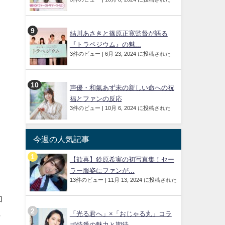
結川あさきと篠原正寛監督が語る
『トラペジウム』の魅...
3件のビュー
|
6月 23, 2024 に投稿された
声優・和氣あず未の新しい命への祝
福とファンの反応
3件のビュー
|
10月 6, 2024 に投稿された
今週の人気記事
【歓喜】鈴原希実の初写真集！セー
ラー服姿にファンが...
13件のビュー
|
11月 13, 2024 に投稿された
さ
加
ら
「光る君へ」×「おじゃる丸」コラ
ボ特番の魅力と期待...