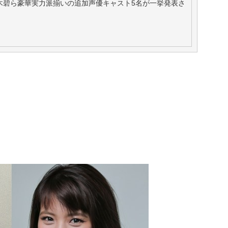
、悠木碧ら豪華実力派揃いの追加声優キャスト5名が一挙発表さ