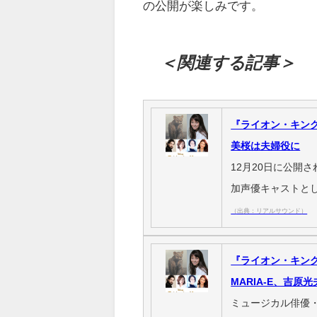
の公開が楽しみです。
＜関連する記事＞
『ライオン・キング
美桜は夫婦役に
12月20日に公開
加声優キャストとし
（出典：リアルサウンド）
『ライオン・キン
MARIA-E、吉
ミュージカル俳優・