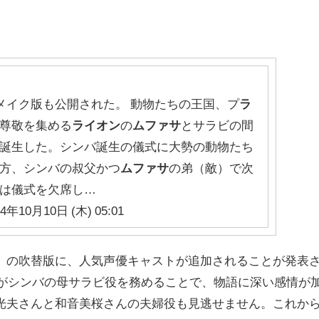
リメイク版も公開された。 動物たちの王国、プ
ラ
尊敬を集める
ライオン
の
ムファサ
とサラビの間
誕生した。シンバ誕生の儀式に大勢の動物たち
方、シンバの叔父かつ
ムファサ
の弟（敵）で次
は儀式を欠席し…
24年10月10日 (木) 05:01
』の吹替版に、人気声優キャストが追加されることが発表
さんがシンバの母サラビ役を務めることで、物語に深い感情が
光夫さんと和音美桜さんの夫婦役も見逃せません。これか