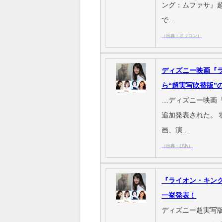
ング：ムファサ』
で…
（出典：オリコン）
ディズニー映画『ライ
ら“超実写吹替版”
…ディズニー映画『
追加発表された。 
画、演…
（出典：ぴあ）
『ライオン・キング
一挙発表！
ディズニー超実写版