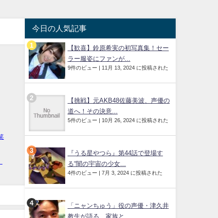
今日の人気記事
【歓喜】鈴原希実の初写真集！セー
ラー服姿にファンが...
9件のビュー
|
11月 13, 2024 に投稿された
【挑戦】元AKB48佐藤美波、声優の
道へ！その決意...
5件のビュー
|
10月 26, 2024 に投稿された
『うる星やつら』第44話で登場す
る“闇の宇宙の少女...
4件のビュー
|
7月 3, 2024 に投稿された
「ニャンちゅう」役の声優・津久井
教生が語る、家族と...