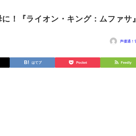
バの母に！『ライオン・キング：ムファサ
声優通！
はてブ
Pocket
Feedly