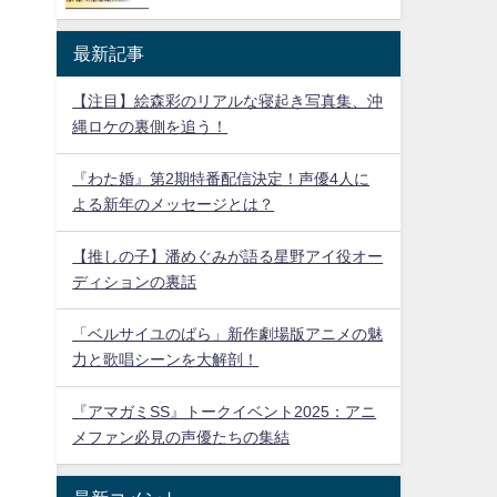
最新記事
【注目】絵森彩のリアルな寝起き写真集、沖
縄ロケの裏側を追う！
『わた婚』第2期特番配信決定！声優4人に
よる新年のメッセージとは？
【推しの子】潘めぐみが語る星野アイ役オー
ディションの裏話
「ベルサイユのばら」新作劇場版アニメの魅
力と歌唱シーンを大解剖！
『アマガミSS』トークイベント2025：アニ
メファン必見の声優たちの集結