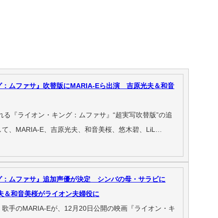
：ムファサ』吹替版にMARIA-Eら出演 吉原光夫＆和音
される『ライオン・キング：ムファサ』“超実写吹替版”の追
て、MARIA-E、吉原光夫、和音美桜、悠木碧、LiL…
グ：ムファサ』追加声優が決定 シンバの母・サラビに
原光夫＆和音美桜がライオン夫婦役に
歌手のMARIA-Eが、12月20日公開の映画『ライオン・キ