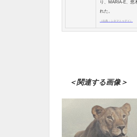
り、MARIA-E
れた。
（出典：シネマトゥデイ）
＜関連する画像＞