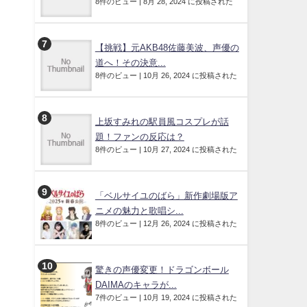
8件のビュー
|
8月 28, 2024 に投稿された
【挑戦】元AKB48佐藤美波、声優の
道へ！その決意...
8件のビュー
|
10月 26, 2024 に投稿された
上坂すみれの駅員風コスプレが話
題！ファンの反応は？
8件のビュー
|
10月 27, 2024 に投稿された
「ベルサイユのばら」新作劇場版ア
ニメの魅力と歌唱シ...
8件のビュー
|
12月 26, 2024 に投稿された
驚きの声優変更！ドラゴンボール
DAIMAのキャラが...
7件のビュー
|
10月 19, 2024 に投稿された