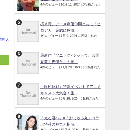
4件のビュー
|
10月 11, 2024 に投稿された
』
梶裕貴、アニメ声優仲間と共に「ヒ
ロアカ」完結に感慨...
4件のビュー
|
7月 9, 2024 に投稿された
管理人
最新作『ソニック×シャドウ』公開
直前！声優たちの挑...
4件のビュー
|
11月 20, 2024 に投稿された
『呪術廻戦』特別イベントでアニメ
キャスト大集合！生...
4件のビュー
|
8月 28, 2024 に投稿された
「光る君へ」×「おじゃる丸」コラ
ボ特番の魅力と期待...
3件のビュー
|
10月 8, 2024 に投稿された