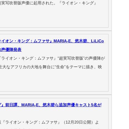
超実写吹替版声優に起用された。『ライオン・キング』
オン・キング：ムファサ』MARIA-E、悠木碧、LiLiCo
の声優陣発表
ライオン・キング：ムファサ』“超実写吹替版”の声優陣が
壮大なアフリカの大地を舞台に“生命”をテーマに描き、映
』前日譚、MARIA-E、悠木碧ら追加声優キャスト5名が
『ライオン・キング：ムファサ』（12月20日公開）よ