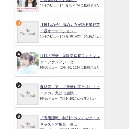
11件のビュー
|
10月 8, 2024 に投稿された
【推しの子】潘めぐみが語る星野ア
イ役オーディション...
10件のビュー
|
12月 26, 2024 に投稿された
注目の声優、岡咲美保初フォトブッ
ク：ファンタジーと...
9件のビュー
|
10月 20, 2024 に投稿された
梶裕貴、アニメ声優仲間と共に「ヒ
ロアカ」完結に感慨...
9件のビュー
|
7月 9, 2024 に投稿された
『呪術廻戦』特別イベントでアニメ
キャスト大集合！生...