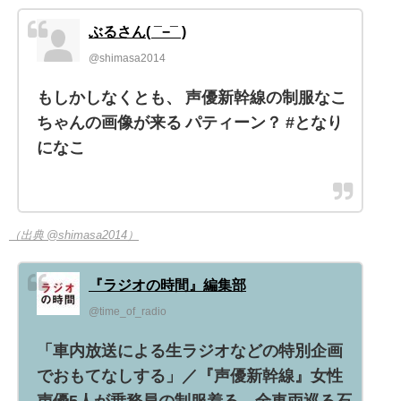
ぶるさん( ¯−¯ )
@shimasa2014
もしかしなくとも、 声優新幹線の制服なこ
ちゃんの画像が来る パティーン？ #となり
になこ
（出典 @shimasa2014）
『ラジオの時間』編集部
@time_of_radio
「車内放送による生ラジオなどの特別企画
でおもてなしする」／『声優新幹線』女性