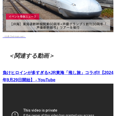
（出典 2nd-train.net）
＜関連する動画＞
負けヒロインが多すぎる×JR東海「推し旅」コラボ‼【2024
年9月29日開始】 - YouTube