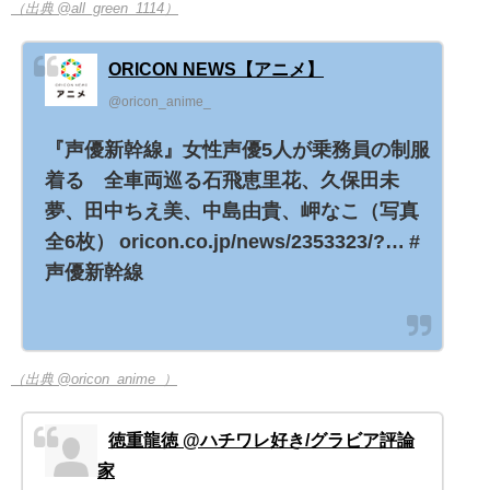
（出典 @all_green_1114）
ORICON NEWS【アニメ】
@oricon_anime_
『声優新幹線』女性声優5人が乗務員の制服
着る 全車両巡る石飛恵里花、久保田未
夢、田中ちえ美、中島由貴、岬なこ（写真
全6枚） oricon.co.jp/news/2353323/?… #
声優新幹線
（出典 @oricon_anime_）
徳重龍徳 @ハチワレ好き/グラビア評論
家