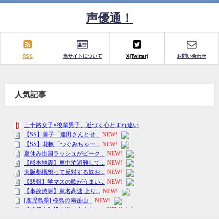
声優通！
RSS
当サイトについて
X(Twitter)
お問い合わせ
人気記事