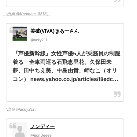
（出典 @Kamkam_8818）
美破(VIVA)@あーさん
@acky211
『声優新幹線』女性声優5人が乗務員の制服
着る 全車両巡る石飛恵里花、久保田未
夢、田中ちえ美、中島由貴、岬なこ（オリ
コン） news.yahoo.co.jp/articles/f8edc…
（出典 @acky211）
ノンディー
@nonDeeee