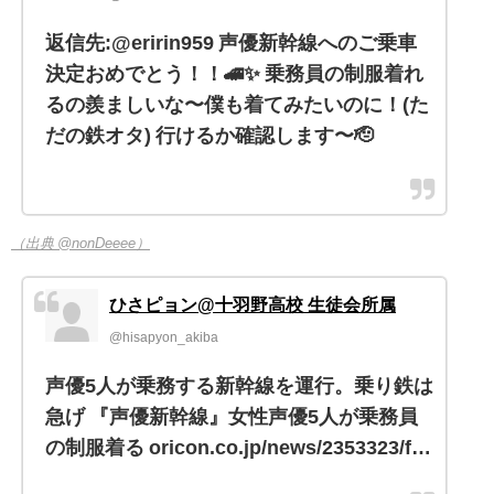
返信先:@eririn959 声優新幹線へのご乗車
決定おめでとう！！🚄✨ 乗務員の制服着れ
るの羨ましいな〜僕も着てみたいのに！(た
だの鉄オタ) 行けるか確認します〜🫡
（出典 @nonDeeee）
ひさピョン@十羽野高校 生徒会所属
@hisapyon_akiba
声優5人が乗務する新幹線を運行。乗り鉄は
急げ 『声優新幹線』女性声優5人が乗務員
の制服着る oricon.co.jp/news/2353323/f…