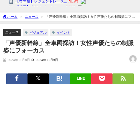
ホーム
ニュース
「声優新幹線」全車両探訪！女性声優たちの制服姿にフォ
ーカス
ニュース
ビジュアル
イベント
「声優新幹線」全車両探訪！女性声優たちの制服
姿にフォーカス
2024年11月8日
2024年11月9日
LINE