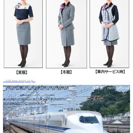
（出典 www.westjr.co.jp）