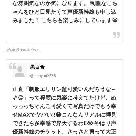
な雰囲気なのか気になります。 制服なこち
ゃんをひと目見たくて声優新幹線も申し込
みました！ こちらも楽しみにしています😆
（出典 @darakebu）
黒百合
@kuroyuriX555
正直「制服エリリン超可愛いんだろうな～
🎵😊」って程度に気楽に考えてたけど、め
っっっちゃんこ可愛くて写真だけでもう幸
せMAXでヤバい‼️😂こんなんリアルに拝見
できたら多幸感で昇天するわ‼️😭 やはり声
優新幹線のチケット、さっさと買って大正