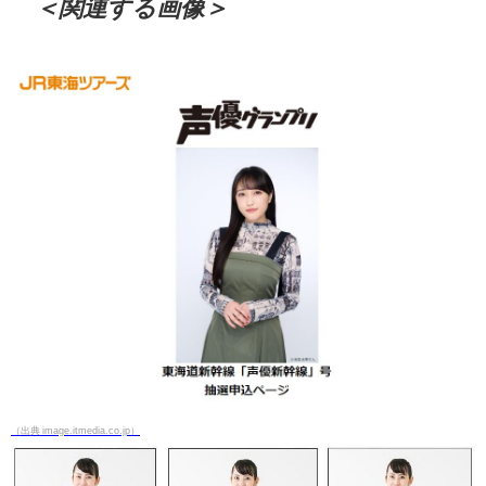
＜関連する画像＞
（出典 image.itmedia.co.jp）