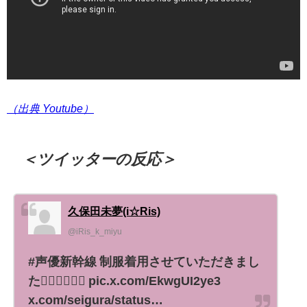
（出典 Youtube）
＜ツイッターの反応＞
久保田未夢(i☆Ris)
@iRis_k_miyu
#声優新幹線 制服着用させていただきまし
た🙋‍♀️🙋‍♀️🙋‍♀️ pic.x.com/EkwgUI2ye3
x.com/seigura/status…