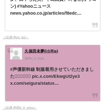
ン) #Yahooニュース
news.yahoo.co.jp/articles/f8edc…
（出典 @co_lus）
久保田未夢(i☆Ris)
@iRis_k_miyu
#声優新幹線 制服着用させていただきまし
た🙋‍♀️🙋‍♀️🙋‍♀️ pic.x.com/EkwgUI2ye3
x.com/seigura/status…
（出典 @iRis_k_miyu）