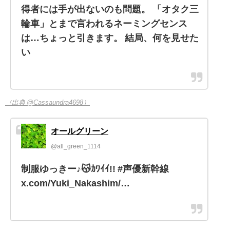
得者には手が出ないのも問題。 「オタク三
輪車」とまで言われるネーミングセンス
は…ちょっと引きます。 結局、何を見せた
い
（出典 @Cassaundra4698）
オールグリーン
@all_green_1114
制服ゆっきー♪😽ｶﾜｲｲ!! #声優新幹線
x.com/Yuki_Nakashim/…